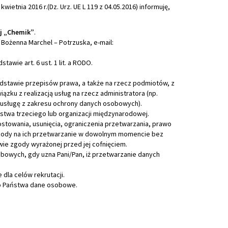
etnia 2016 r.(Dz. Urz. UE L 119 z 04.05.2016) informuję,
j „Chemik”
.
ożenna Marchel – Potrzuska, e-mail:
awie art. 6 ust. 1 lit. a RODO.
tawie przepisów prawa, a także na rzecz podmiotów, z
zku z realizacją usług na rzecz administratora (np.
usługę z zakresu ochrony danych osobowych).
twa trzeciego lub organizacji międzynarodowej.
stowania, usunięcia, ograniczenia przetwarzania, prawo
zgody na ich przetwarzanie w dowolnym momencie bez
e zgody wyrażonej przed jej cofnięciem.
bowych, gdy uzna Pani/Pan, iż przetwarzanie danych
dla celów rekrutacji.
 o Państwa dane osobowe.