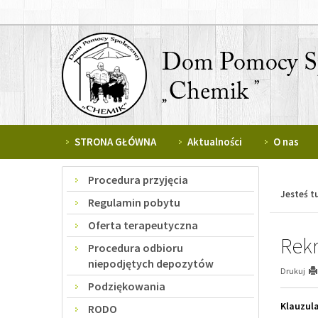
Przejdź
Przejdź
do
do
głównej
wyszukiwarki
treści
STRONA GŁÓWNA
Aktualności
O nas
Procedura przyjęcia
Menu
Jesteś tu
Regulamin pobytu
Oferta terapeutyczna
Rekr
Procedura odbioru
niepodjętych depozytów
Drukuj
Podziękowania
Klauzul
RODO