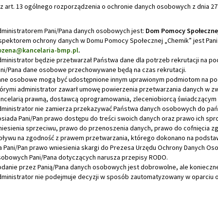
z art. 13 ogólnego rozporządzenia o ochronie danych osobowych z dnia 27 kwi
ministratorem Pani/Pana danych osobowych jest:
Dom Pomocy Społeczne
spektorem ochrony danych w Domu Pomocy Społecznej „Chemik” jest Pani B
ozena@kancelaria-bmp.pl
.
ministrator będzie przetwarzał Państwa dane dla potrzeb rekrutacji na podst
ni/Pana dane osobowe przechowywane będą na czas rekrutacji.
ne osobowe mogą być udostępnione innym uprawionym podmiotom na pods
órymi administrator zawarł umowę powierzenia przetwarzania danych w zwią
ncelarią prawną, dostawcą oprogramowania, zleceniobiorcą świadczącym 
ministrator nie zamierza przekazywać Państwa danych osobowych do pańs
siada Pani/Pan prawo dostępu do treści swoich danych oraz prawo ich spro
iesienia sprzeciwu, prawo do przenoszenia danych, prawo do cofnięcia 
ływu na zgodność z prawem przetwarzania, którego dokonano na podstawi
 Pani/Pan prawo wniesienia skargi do Prezesa Urzędu Ochrony Danych Oso
obowych Pani/Pana dotyczących narusza przepisy RODO.
danie przez Panią/Pana danych osobowych jest dobrowolne, ale konieczne 
ministrator nie podejmuje decyzji w sposób zautomatyzowany w oparciu