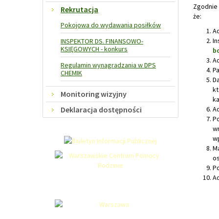
Zgodnie 
Rekrutacja
że:
Pokojowa do wydawania posiłków
Ad
In
INSPEKTOR DS. FINANSOWO-
KSIĘGOWYCH - konkurs
b
Ad
Regulamin wynagradzania w DPS
Pa
CHEMIK
Da
kt
Monitoring wizyjny
ka
Deklaracja dostępności
Ad
Po
wn
wp
Ma
os
Po
Ad