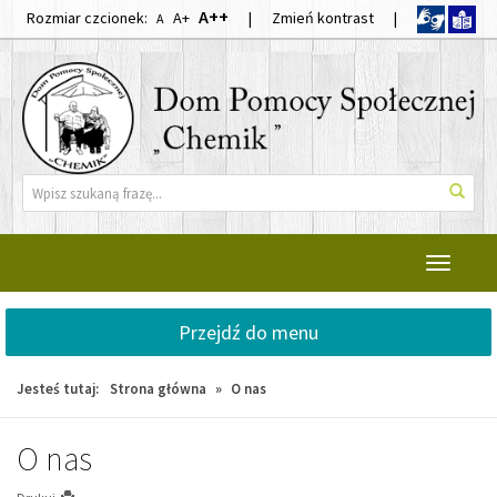
Przejdź
Przejdź
Domyślna
Większa
Największa
A++
Rozmiar czcionek:
A+
|
Zmień kontrast
|
A
do
do
czcionka
czcionka
czcionka
głównej
wyszukiwarki
treści
Wyszukiwarka
Wysz
Przełącz
nawigacj
Przejdź do menu
Jesteś tutaj:
Strona główna
»
O nas
O nas