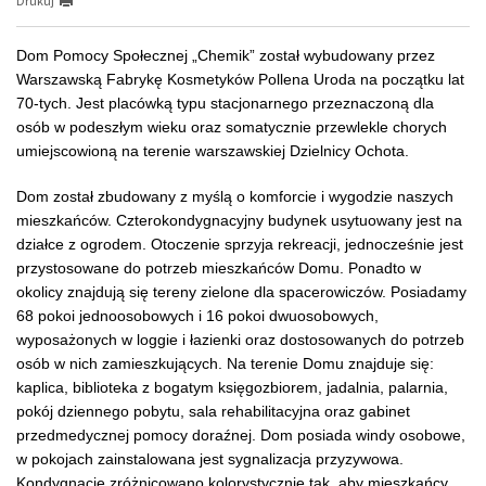
Drukuj
Dom Pomocy Społecznej „Chemik” został wybudowany przez
Warszawską Fabrykę Kosmetyków Pollena Uroda na początku lat
70-tych.
Jest placówką typu stacjonarnego przeznaczoną dla
osób w podeszłym wieku oraz somatycznie przewlekle chorych
umiejscowioną na terenie warszawskiej Dzielnicy Ochota.
Dom został zbudowany z myślą o komforcie i wygodzie naszych
mieszkańców.
Czterokondygnacyjny budynek usytuowany jest na
działce z ogrodem. Otoczenie sprzyja rekreacji, jednocześnie jest
przystosowane do potrzeb mieszkańców Domu. Ponadto w
okolicy znajdują się tereny zielone dla spacerowiczów.
Posiadamy
68 pokoi jednoosobowych i 16 pokoi dwuosobowych,
wyposażonych w loggie i łazienki oraz dostosowanych do potrzeb
osób w nich zamieszkujących. N
a terenie Domu znajduje się:
kaplica, biblioteka z bogatym księgozbiorem, jadalnia, palarnia,
pokój dziennego pobytu, sala rehabilitacyjna oraz gabinet
przedmedycznej pomocy doraźnej.
Dom
posiada windy osobowe,
w pokojach zainstalowana jest sygnalizacja przyzywowa.
Kondygnacje zróżnicowano kolorystycznie tak, aby mieszkańcy